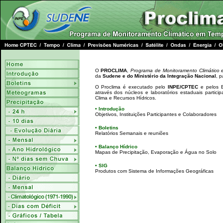
O
PROCLIMA
,
Programa de Monitoramento Climático
da
Sudene e do Ministério da Integração Nacional
, 
O Proclima é executado pelo
INPE/CPTEC
e pelos E
através dos núcleos e laboratórios estaduais partic
Clima e Recursos Hídricos.
• Introdução
Objetivos, Instituições Participantes e Colaboradores
• Boletins
Relatórios Semanais e reuniões
• Balanço Hídrico
Mapas de Precipitação, Evaporação e Água no Solo
• SIG
Produtos com Sistema de Informações Geográficas