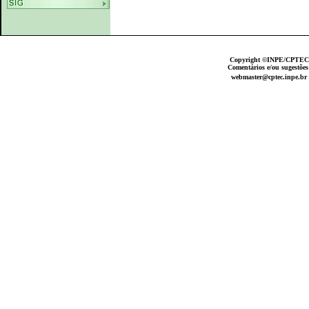
Copyright ©INPE/CPTEC
Comentários e/ou sugestões
webmaster@cptec.inpe.br